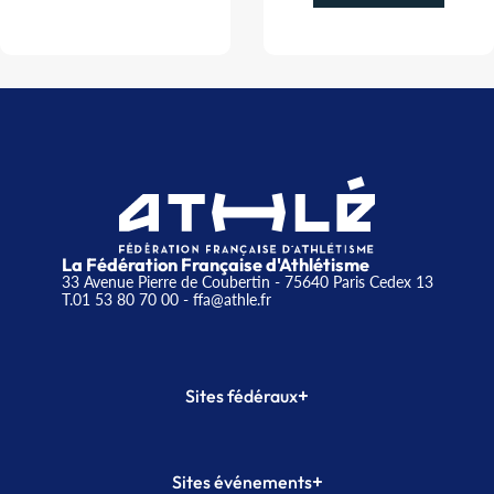
La Fédération Française d'Athlétisme
33 Avenue Pierre de Coubertin - 75640 Paris Cedex 13
T.01 53 80 70 00
- ffa@athle.fr
+
Sites fédéraux
SI-FFA
CALORG
+
Sites événements
Plateforme Formation