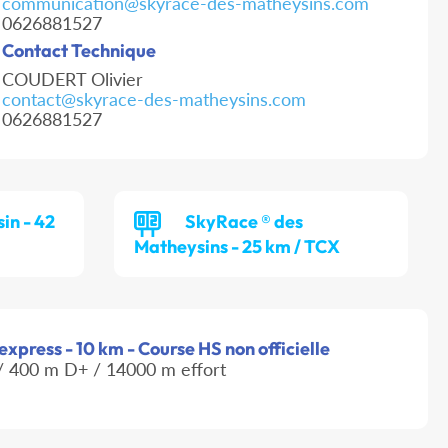
communication@skyrace-des-matheysins.com
0626881527
Contact Technique
COUDERT Olivier
contact@skyrace-des-matheysins.com
0626881527
in - 42
SkyRace ® des
Matheysins - 25 km / TCX
express - 10 km - Course HS non officielle
 400 m D+ / 14000 m effort