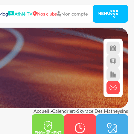
 Mag
Athlé TV
Nos clubs
Mon compte
MENU
Accueil
>
Calendrier
>
Skyrace Des Matheysins
ENGAGEMENT