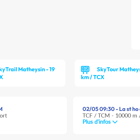
kyTrail Matheysin - 19
SkyTour Matheys
CX
km / TCX
M
02/05 09:30 - La st ho 
ort
TCF / TCM - 10000 m /
Plus d'infos