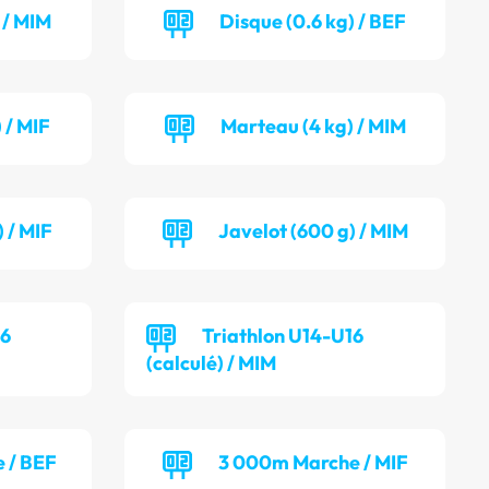
 / MIM
Disque (0.6 kg) / BEF
 / MIF
Marteau (4 kg) / MIM
 / MIF
Javelot (600 g) / MIM
16
Triathlon U14-U16
(calculé) / MIM
 / BEF
3 000m Marche / MIF