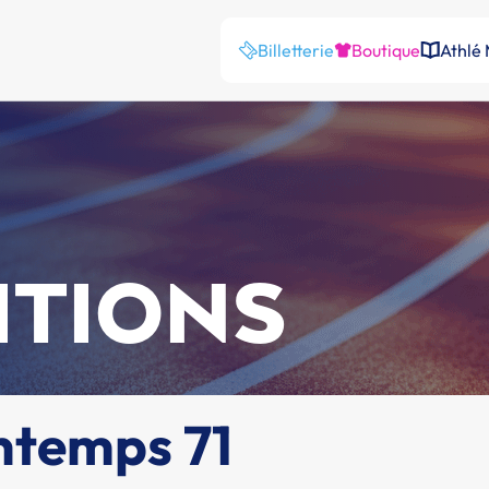
Billetterie
Boutique
Athlé
ITIONS
ntemps 71