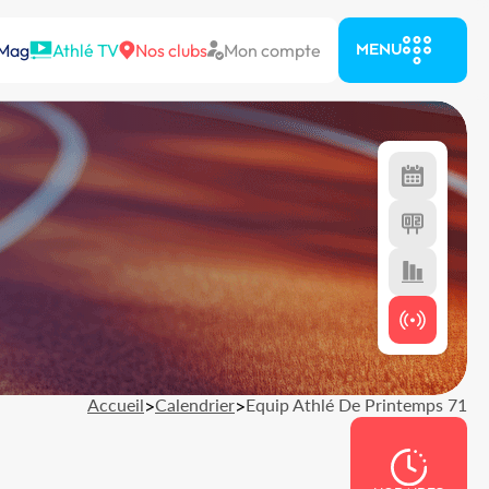
 Mag
Athlé TV
Nos clubs
Mon compte
MENU
Accueil
>
Calendrier
>
Equip Athlé De Printemps 71