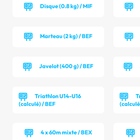
Disque (0.8 kg) / MIF
Marteau (2 kg) / BEF
Javelot (400 g) / BEF
Triathlon U14-U16
T
(calculé) / BEF
(calcul
4 x 60m mixte / BEX