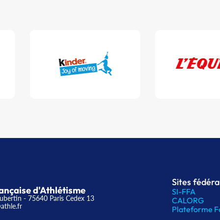
Sites fédér
ançaise d'Athlétisme
SI-FFA
ubertin - 75640 Paris Cedex 13
CALORG
athle.fr
Plateforme F