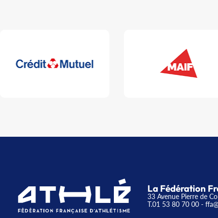
La Fédération Fr
33 Avenue Pierre de Co
T.01 53 80 70 00
- ffa@