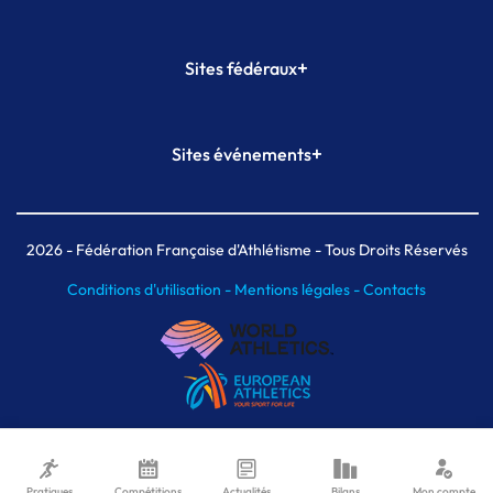
+
Sites fédéraux
SI-FFA
CALORG
+
Sites événements
Plateforme Formation
Meeting de Paris
Meeting de Paris indoor
MAIF Ekiden de Paris
2026
- Fédération Française d'Athlétisme - Tous Droits Réservés
Conditions d'utilisation -
Mentions légales -
Contacts
Pratiques
Compétitions
Actualités
Bilans
Mon compte