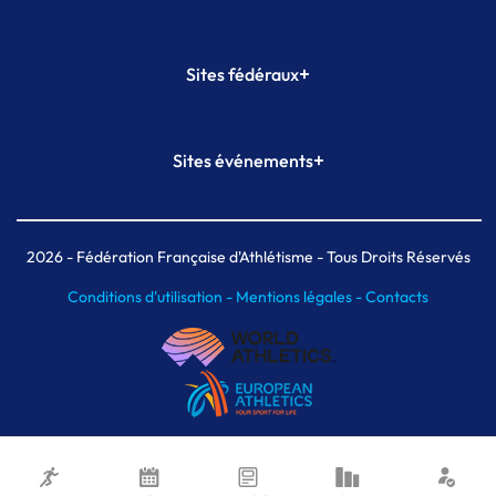
+
Sites fédéraux
SI-FFA
CALORG
+
Sites événements
Plateforme Formation
Meeting de Paris
Meeting de Paris indoor
MAIF Ekiden de Paris
2026
- Fédération Française d'Athlétisme - Tous Droits Réservés
Conditions d'utilisation -
Mentions légales -
Contacts