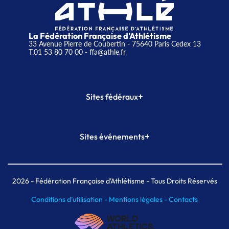
La Fédération Française d'Athlétisme
33 Avenue Pierre de Coubertin - 75640 Paris Cedex 13
T.01 53 80 70 00
- ffa@athle.fr
+
Sites fédéraux
SI-FFA
CALORG
+
Sites événements
Plateforme Formation
Meeting de Paris
Meeting de Paris indoor
MAIF Ekiden de Paris
2026
- Fédération Française d'Athlétisme - Tous Droits Réservés
Conditions d'utilisation -
Mentions légales -
Contacts