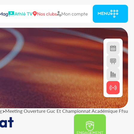
 Mag
Athlé TV
Nos clubs
Mon compte
MENU
r
>
Meeting Ouverture Guc Et Championnat Académique Ffsu
at
ENGAGEMENT