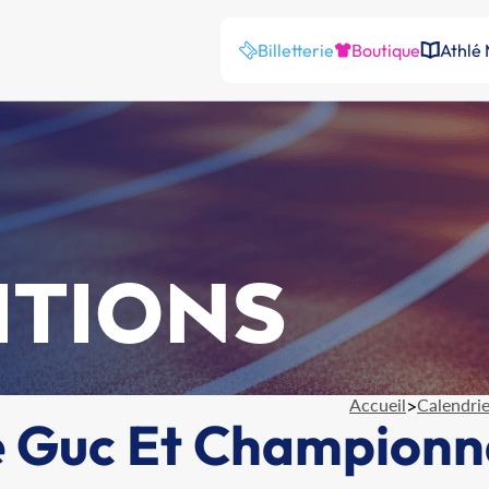
Billetterie
Boutique
Athlé
ITIONS
Accueil
>
Calendrie
e Guc Et Championn