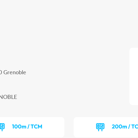
00 Grenoble
RENOBLE
100m / TCM
200m / T