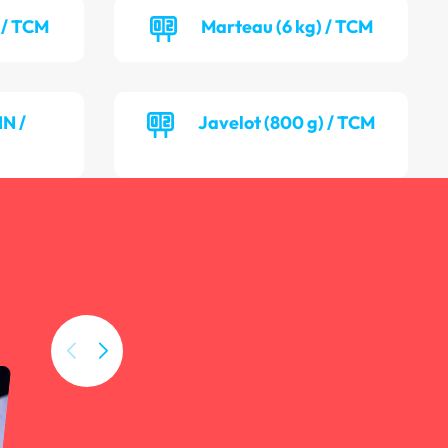
 / TCM
Marteau (6 kg) / TCM
NN /
Javelot (800 g) / TCM