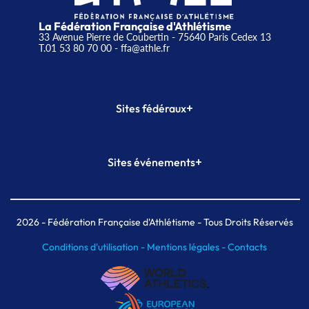
La Fédération Française d'Athlétisme
33 Avenue Pierre de Coubertin - 75640 Paris Cedex 13
T.01 53 80 70 00
- ffa@athle.fr
+
Sites fédéraux
SI-FFA
CALORG
+
Sites événements
Plateforme Formation
Meeting de Paris
Meeting de Paris indoor
MAIF Ekiden de Paris
2026
- Fédération Française d'Athlétisme - Tous Droits Réservés
Conditions d'utilisation -
Mentions légales -
Contacts