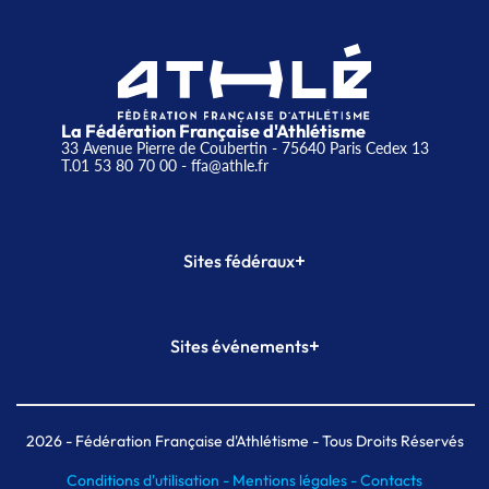
La Fédération Française d'Athlétisme
33 Avenue Pierre de Coubertin - 75640 Paris Cedex 13
T.01 53 80 70 00
- ffa@athle.fr
+
Sites fédéraux
SI-FFA
CALORG
+
Sites événements
Plateforme Formation
Meeting de Paris
Meeting de Paris indoor
MAIF Ekiden de Paris
2026
- Fédération Française d'Athlétisme - Tous Droits Réservés
Conditions d'utilisation -
Mentions légales -
Contacts