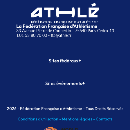
La Fédération Française d'Athlétisme
33 Avenue Pierre de Coubertin - 75640 Paris Cedex 13
T.01 53 80 70 00
- ffa@athle.fr
+
Sites fédéraux
SI-FFA
CALORG
+
Sites événements
Plateforme Formation
Meeting de Paris
Meeting de Paris indoor
MAIF Ekiden de Paris
2026
- Fédération Française d'Athlétisme - Tous Droits Réservés
Conditions d'utilisation -
Mentions légales -
Contacts