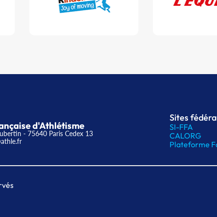
Sites fédér
ançaise d'Athlétisme
SI-FFA
ubertin - 75640 Paris Cedex 13
CALORG
athle.fr
Plateforme F
rvés