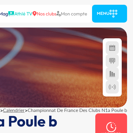
 Mag
Athlé TV
Nos clubs
Mon compte
MENU
>
Calendrier
>
Championnat De France Des Clubs N1a Poule b
 Poule b