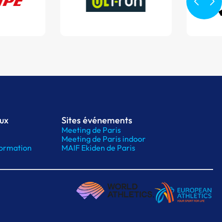
aux
Sites événements
Meeting de Paris
Meeting de Paris indoor
ormation
MAIF Ekiden de Paris