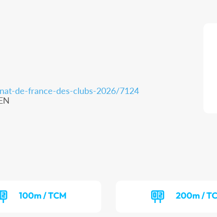
nnat-de-france-des-clubs-2026/7124
AEN
100m / TCM
200m / T