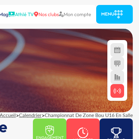
 Mag
Athlé TV
Nos clubs
Mon compte
MENU
Accueil
>
Calendrier
>
Championnat De Zone Bou U16 En Salle
e
ENGAGEMENT