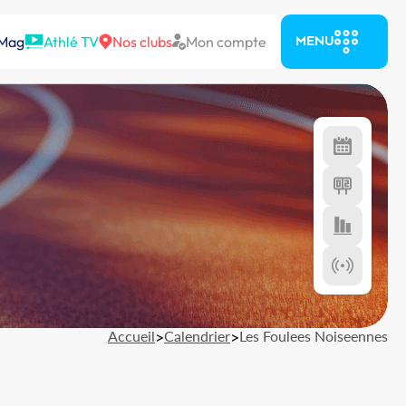
 Mag
Athlé TV
Nos clubs
Mon compte
MENU
Accueil
>
Calendrier
>
Les Foulees Noiseennes