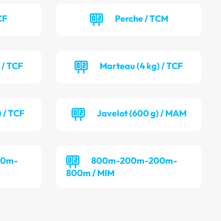
CF
Perche / TCM
 / TCF
Marteau (4 kg) / TCF
) / TCF
Javelot (600 g) / MAM
00m-
800m-200m-200m-
800m / MIM