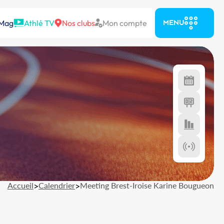
 Mag
Athlé TV
Nos clubs
Mon compte
MENU
Accueil
>
Calendrier
>
Meeting Brest-Iroise Karine Bougueon