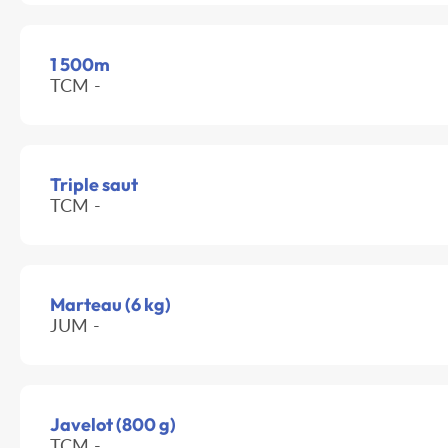
1 500m
TCM -
Triple saut
TCM -
Marteau (6 kg)
JUM -
Javelot (800 g)
TCM -