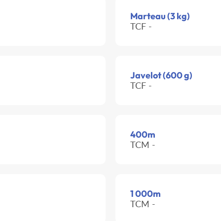
Marteau (3 kg)
TCF -
Javelot (600 g)
TCF -
400m
TCM -
1 000m
TCM -