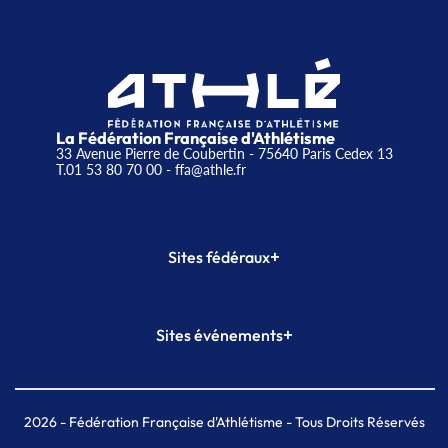
La Fédération Française d'Athlétisme
33 Avenue Pierre de Coubertin - 75640 Paris Cedex 13
T.01 53 80 70 00
- ffa@athle.fr
+
Sites fédéraux
SI-FFA
CALORG
+
Sites événements
Plateforme Formation
Meeting de Paris
Meeting de Paris indoor
MAIF Ekiden de Paris
2026
- Fédération Française d'Athlétisme - Tous Droits Réservés