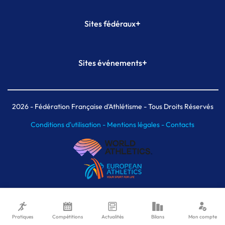
+
Sites fédéraux
SI-FFA
CALORG
+
Sites événements
Plateforme Formation
Meeting de Paris
Meeting de Paris indoor
MAIF Ekiden de Paris
2026
- Fédération Française d'Athlétisme - Tous Droits Réservés
Conditions d'utilisation -
Mentions légales -
Contacts
Pratiques
Compétitions
Actualités
Bilans
Mon compte