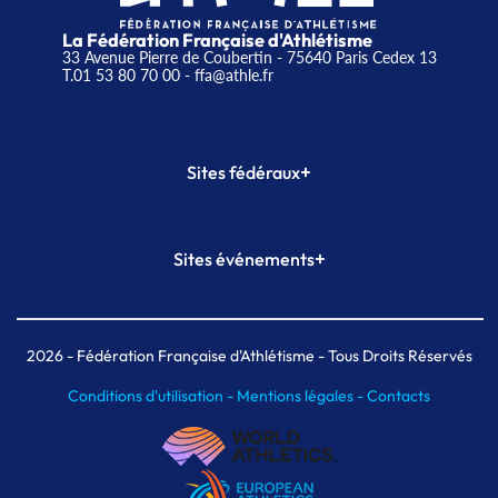
La Fédération Française d'Athlétisme
33 Avenue Pierre de Coubertin - 75640 Paris Cedex 13
T.01 53 80 70 00
- ffa@athle.fr
+
Sites fédéraux
SI-FFA
CALORG
+
Sites événements
Plateforme Formation
Meeting de Paris
Meeting de Paris indoor
MAIF Ekiden de Paris
2026
- Fédération Française d'Athlétisme - Tous Droits Réservés
Conditions d'utilisation -
Mentions légales -
Contacts