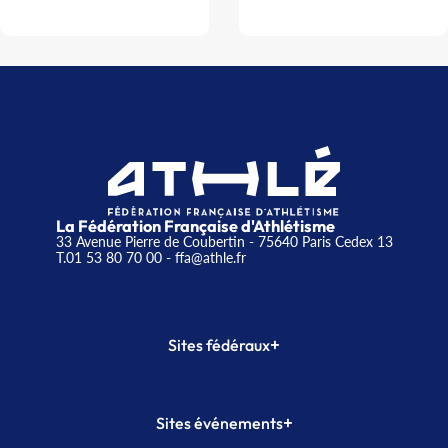
La Fédération Française d'Athlétisme
33 Avenue Pierre de Coubertin - 75640 Paris Cedex 13
T.01 53 80 70 00
- ffa@athle.fr
+
Sites fédéraux
SI-FFA
CALORG
+
Sites événements
Plateforme Formation