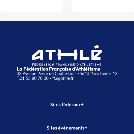
La Fédération Française d'Athlétisme
33 Avenue Pierre de Coubertin - 75640 Paris Cedex 13
T.01 53 80 70 00
- ffa@athle.fr
+
Sites fédéraux
SI-FFA
CALORG
+
Sites événements
Plateforme Formation