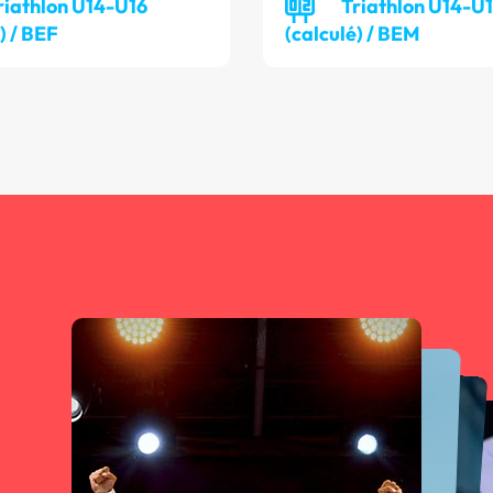
riathlon U14-U16
Triathlon U14-U
) / BEF
(calculé) / BEM