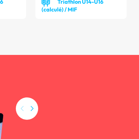
16
Triathlon U14-U16
(calculé) / MIF