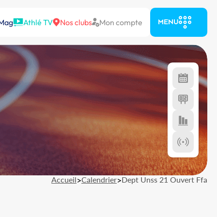
 Mag
Athlé TV
Nos clubs
Mon compte
MENU
Accueil
>
Calendrier
>
Dept Unss 21 Ouvert Ffa