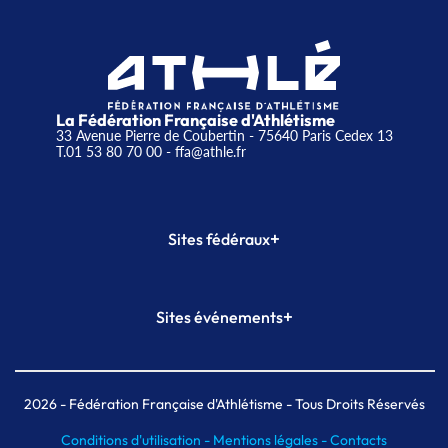
La Fédération Française d'Athlétisme
33 Avenue Pierre de Coubertin - 75640 Paris Cedex 13
T.01 53 80 70 00
- ffa@athle.fr
+
Sites fédéraux
SI-FFA
CALORG
+
Sites événements
Plateforme Formation
Meeting de Paris
Meeting de Paris indoor
MAIF Ekiden de Paris
2026
- Fédération Française d'Athlétisme - Tous Droits Réservés
Conditions d'utilisation -
Mentions légales -
Contacts