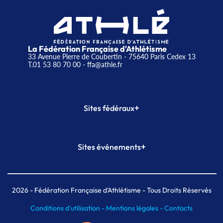
La Fédération Française d'Athlétisme
33 Avenue Pierre de Coubertin - 75640 Paris Cedex 13
T.01 53 80 70 00
- ffa@athle.fr
+
Sites fédéraux
SI-FFA
CALORG
+
Sites événements
Plateforme Formation
Meeting de Paris
Meeting de Paris indoor
MAIF Ekiden de Paris
2026
- Fédération Française d'Athlétisme - Tous Droits Réservés
Conditions d'utilisation -
Mentions légales -
Contacts