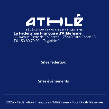
La Fédération Française d'Athlétisme
33 Avenue Pierre de Coubertin - 75640 Paris Cedex 13
T.01 53 80 70 00
- ffa@athle.fr
+
Sites fédéraux
SI-FFA
CALORG
+
Sites événements
Plateforme Formation
Meeting de Paris
Meeting de Paris indoor
MAIF Ekiden de Paris
2026
- Fédération Française d'Athlétisme - Tous Droits Réservés