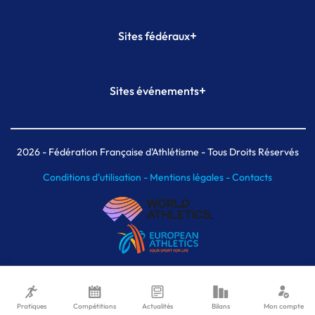
+
Sites fédéraux
SI-FFA
CALORG
+
Sites événements
Plateforme Formation
Meeting de Paris
Meeting de Paris indoor
MAIF Ekiden de Paris
2026
- Fédération Française d'Athlétisme - Tous Droits Réservés
Conditions d'utilisation -
Mentions légales -
Contacts
Pratiques
Compétitions
Actualités
Bilans
Mon compte