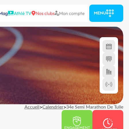
 Mag
Athlé TV
Nos clubs
Mon compte
MENU
Accueil
>
Calendrier
>
34e Semi Marathon De Tulle
ENGAGEMENT