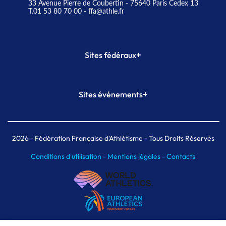
33 Avenue Pierre de Coubertin - 75640 Paris Cedex 13
T.01 53 80 70 00
- ffa@athle.fr
+
Sites fédéraux
SI-FFA
CALORG
+
Sites événements
Plateforme Formation
Meeting de Paris
Meeting de Paris indoor
MAIF Ekiden de Paris
2026
- Fédération Française d'Athlétisme - Tous Droits Réservés
Conditions d'utilisation -
Mentions légales -
Contacts