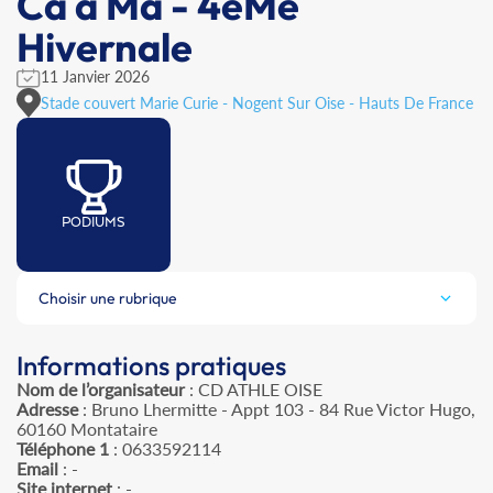
Ca à Ma - 4èMe
Hivernale
11 Janvier 2026
Stade couvert Marie Curie - Nogent Sur Oise - Hauts De France
PODIUMS
Choisir une rubrique
Informations pratiques
Nom de l’organisateur
: CD ATHLE OISE
Adresse
: Bruno Lhermitte - Appt 103 - 84 Rue Victor Hugo,
60160 Montataire
Téléphone 1
: 0633592114
Email
: -
Site internet
: -