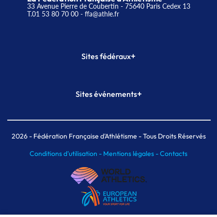
33 Avenue Pierre de Coubertin - 75640 Paris Cedex 13
T.01 53 80 70 00
- ffa@athle.fr
+
Sites fédéraux
SI-FFA
CALORG
+
Sites événements
Plateforme Formation
Meeting de Paris
Meeting de Paris indoor
MAIF Ekiden de Paris
2026
- Fédération Française d'Athlétisme - Tous Droits Réservés
Conditions d'utilisation -
Mentions légales -
Contacts