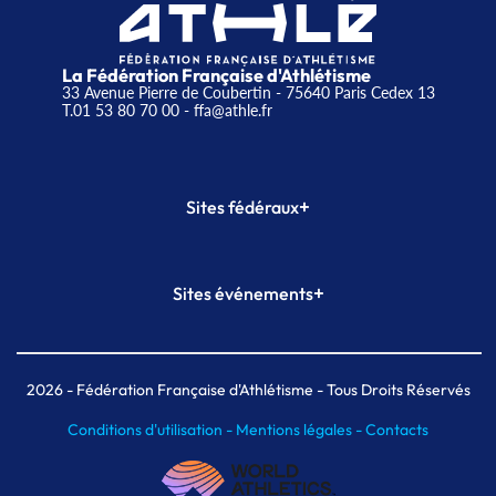
La Fédération Française d'Athlétisme
33 Avenue Pierre de Coubertin - 75640 Paris Cedex 13
T.01 53 80 70 00
- ffa@athle.fr
+
Sites fédéraux
SI-FFA
CALORG
+
Sites événements
Plateforme Formation
Meeting de Paris
Meeting de Paris indoor
MAIF Ekiden de Paris
2026
- Fédération Française d'Athlétisme - Tous Droits Réservés
Conditions d'utilisation -
Mentions légales -
Contacts