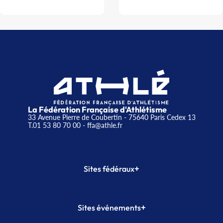
La Fédération Française d'Athlétisme
33 Avenue Pierre de Coubertin - 75640 Paris Cedex 13
T.01 53 80 70 00
- ffa@athle.fr
+
Sites fédéraux
SI-FFA
CALORG
+
Sites événements
Plateforme Formation