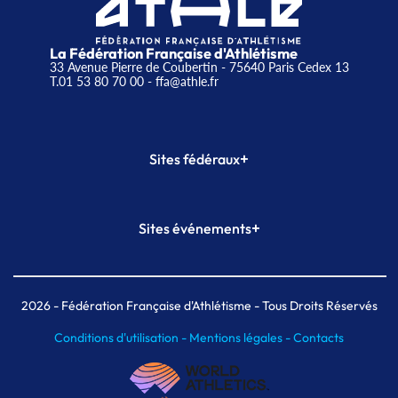
La Fédération Française d'Athlétisme
33 Avenue Pierre de Coubertin - 75640 Paris Cedex 13
T.01 53 80 70 00
- ffa@athle.fr
+
Sites fédéraux
SI-FFA
CALORG
+
Sites événements
Plateforme Formation
Meeting de Paris
Meeting de Paris indoor
MAIF Ekiden de Paris
2026
- Fédération Française d'Athlétisme - Tous Droits Réservés
Conditions d'utilisation -
Mentions légales -
Contacts