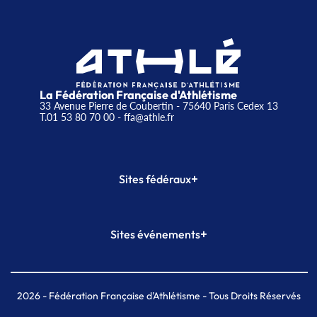
La Fédération Française d'Athlétisme
33 Avenue Pierre de Coubertin - 75640 Paris Cedex 13
T.01 53 80 70 00
- ffa@athle.fr
+
Sites fédéraux
SI-FFA
CALORG
+
Sites événements
Plateforme Formation
Meeting de Paris
Meeting de Paris indoor
MAIF Ekiden de Paris
2026
- Fédération Française d'Athlétisme - Tous Droits Réservés