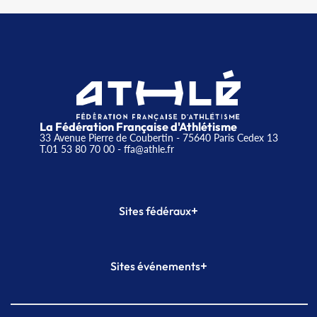
La Fédération Française d'Athlétisme
33 Avenue Pierre de Coubertin - 75640 Paris Cedex 13
T.01 53 80 70 00
- ffa@athle.fr
+
Sites fédéraux
SI-FFA
CALORG
+
Sites événements
Plateforme Formation
Meeting de Paris
Meeting de Paris indoor