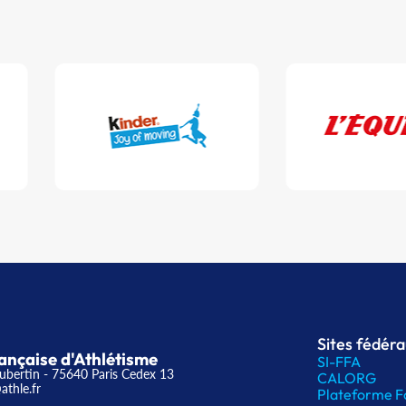
Sites fédér
ançaise d'Athlétisme
SI-FFA
ubertin - 75640 Paris Cedex 13
CALORG
athle.fr
Plateforme F