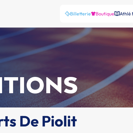
Billetterie
Boutique
Athlé
ITIONS
ts De Piolit