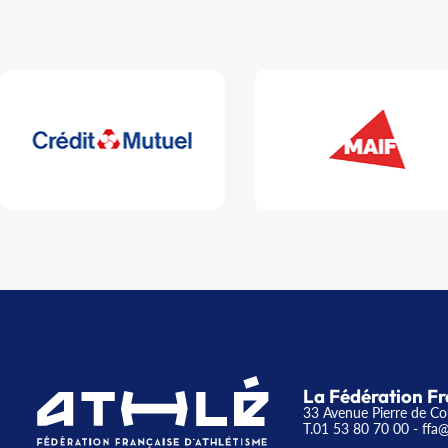
La Fédération Fr
33 Avenue Pierre de Co
T.01 53 80 70 00
- ffa@