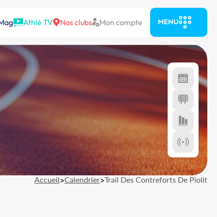
 Mag
Athlé TV
Nos clubs
Mon compte
MENU
Accueil
>
Calendrier
>
Trail Des Contreforts De Piolit