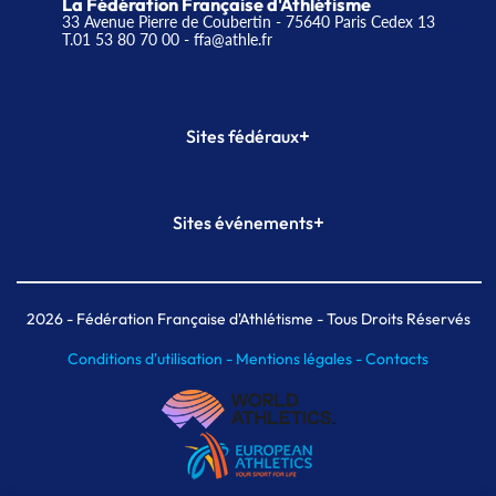
La Fédération Française d'Athlétisme
33 Avenue Pierre de Coubertin - 75640 Paris Cedex 13
T.01 53 80 70 00
- ffa@athle.fr
+
Sites fédéraux
SI-FFA
CALORG
+
Sites événements
Plateforme Formation
Meeting de Paris
Meeting de Paris indoor
MAIF Ekiden de Paris
2026
- Fédération Française d'Athlétisme - Tous Droits Réservés
Conditions d'utilisation -
Mentions légales -
Contacts