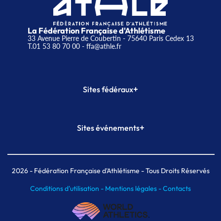
La Fédération Française d'Athlétisme
33 Avenue Pierre de Coubertin - 75640 Paris Cedex 13
T.01 53 80 70 00
- ffa@athle.fr
+
Sites fédéraux
SI-FFA
CALORG
+
Sites événements
Plateforme Formation
Meeting de Paris
Meeting de Paris indoor
MAIF Ekiden de Paris
2026
- Fédération Française d'Athlétisme - Tous Droits Réservés
Conditions d'utilisation -
Mentions légales -
Contacts