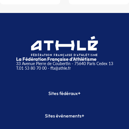
La Fédération Française d'Athlétisme
33 Avenue Pierre de Coubertin - 75640 Paris Cedex 13
T.01 53 80 70 00
- ffa@athle.fr
+
Sites fédéraux
SI-FFA
CALORG
+
Sites événements
Plateforme Formation
Meeting de Paris