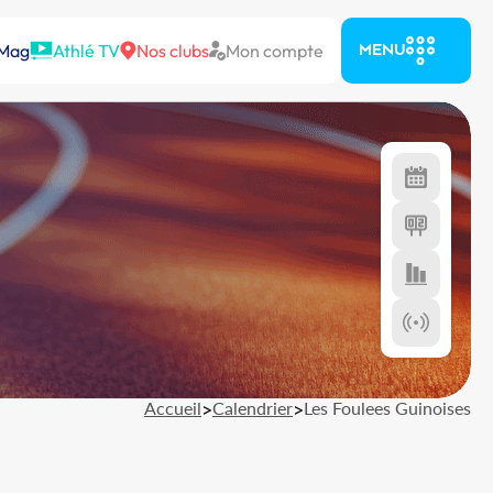
 Mag
Athlé TV
Nos clubs
Mon compte
MENU
Accueil
>
Calendrier
>
Les Foulees Guinoises