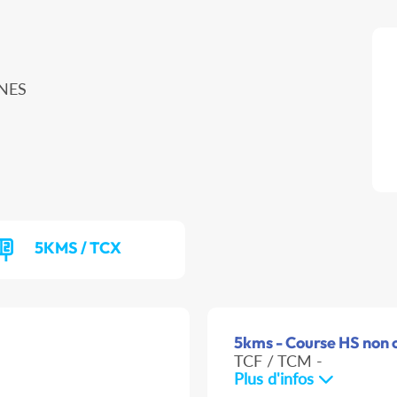
INES
5KMS / TCX
5kms - Course HS non o
TCF / TCM -
Plus d'infos