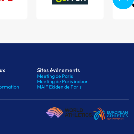
aux
Sites événements
Meeting de Paris
Meeting de Paris indoor
ormation
MAIF Ekiden de Paris