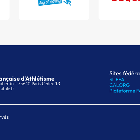
Sites fédér
ançaise d'Athlétisme
SI-FFA
ubertin - 75640 Paris Cedex 13
CALORG
athle.fr
Plateforme F
rvés