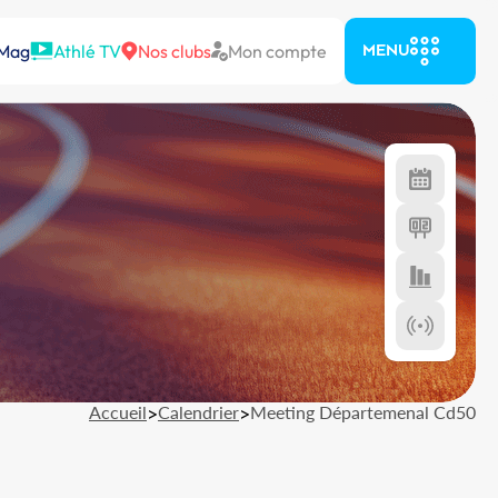
 Mag
Athlé TV
Nos clubs
Mon compte
MENU
Accueil
>
Calendrier
>
Meeting Départemenal Cd50