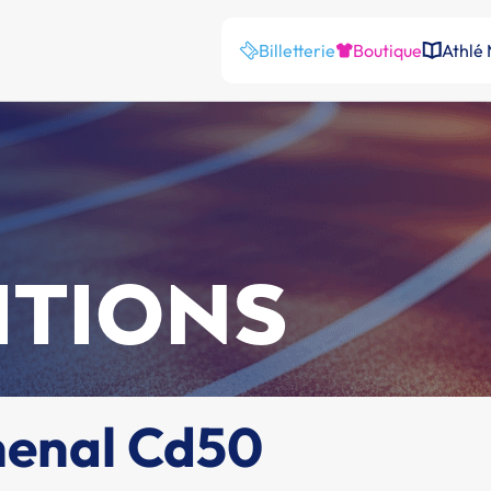
Billetterie
Boutique
Athlé
ITIONS
enal Cd50