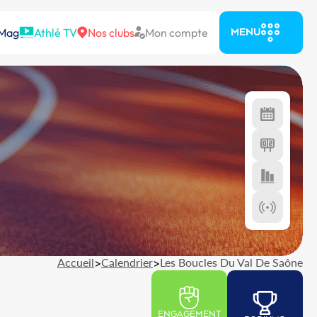
 Mag
Athlé TV
Nos clubs
Mon compte
MENU
Accueil
>
Calendrier
>
Les Boucles Du Val De Saône
ENGAGEMENT