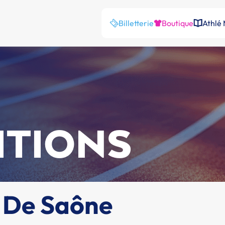
Billetterie
Boutique
Athlé
ITIONS
l De Saône