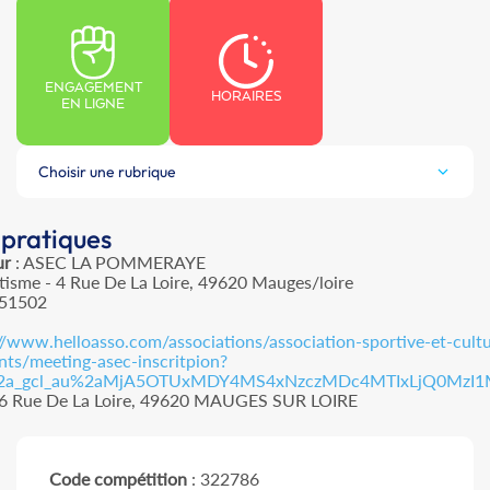
ENGAGEMENT
HORAIRES
EN LIGNE
Choisir une rubrique
 pratiques
ur
: ASEC LA POMMERAYE
tisme - 4 Rue De La Loire, 49620 Mauges/loire
151502
//www.helloasso.com/associations/association-sportive-et-cultu
ts/meeting-asec-inscritpion?
%2a_gcl_au%2aMjA5OTUxMDY4MS4xNzczMDc4MTIxLjQ0MzI
56 Rue De La Loire, 49620 MAUGES SUR LOIRE
Code compétition
: 322786