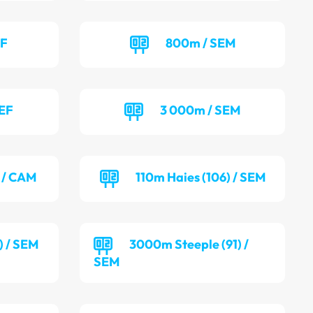
EF
800m / SEM
SEF
3 000m / SEM
) / CAM
110m Haies (106) / SEM
) / SEM
3000m Steeple (91) /
SEM