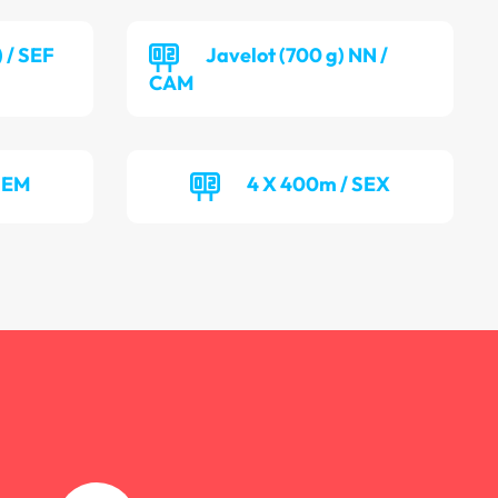
) / SEF
Javelot (700 g) NN /
CAM
SEM
4 X 400m / SEX