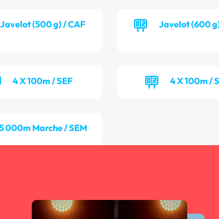
Javelot (500 g) / CAF
Javelot (600 g
4 X 100m / SEF
4 X 100m / 
5 000m Marche / SEM