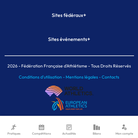
+
Sites fédéraux
SI-FFA
CALORG
+
Sites événements
Plateforme Formation
Meeting de Paris
Meeting de Paris indoor
MAIF Ekiden de Paris
2026
- Fédération Française d'Athlétisme - Tous Droits Réservés
Conditions d'utilisation -
Mentions légales -
Contacts
Pratiques
Compétitions
Actualités
Bilans
Mon compte