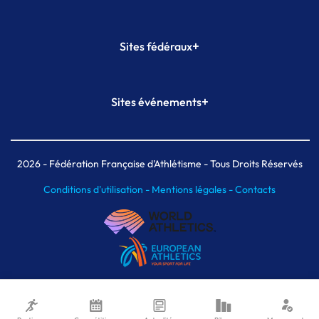
+
Sites fédéraux
SI-FFA
CALORG
+
Sites événements
Plateforme Formation
Meeting de Paris
Meeting de Paris indoor
MAIF Ekiden de Paris
2026
- Fédération Française d'Athlétisme - Tous Droits Réservés
Conditions d'utilisation -
Mentions légales -
Contacts