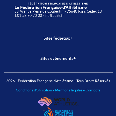
La Fédération Française d'Athlétisme
33 Avenue Pierre de Coubertin - 75640 Paris Cedex 13
T.01 53 80 70 00
- ffa@athle.fr
+
Sites fédéraux
SI-FFA
CALORG
+
Sites événements
Plateforme Formation
Meeting de Paris
Meeting de Paris indoor
MAIF Ekiden de Paris
2026
- Fédération Française d'Athlétisme - Tous Droits Réservés
Conditions d'utilisation -
Mentions légales -
Contacts