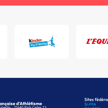
Sites fédér
ançaise d'Athlétisme
SI-FFA
ubertin - 75640 Paris Cedex 13