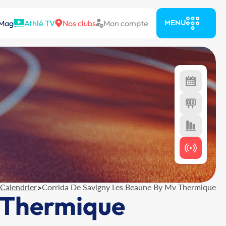
 Mag
Athlé TV
Nos clubs
Mon compte
MENU
Calendrier
>
Corrida De Savigny Les Beaune By Mv Thermique
 Thermique