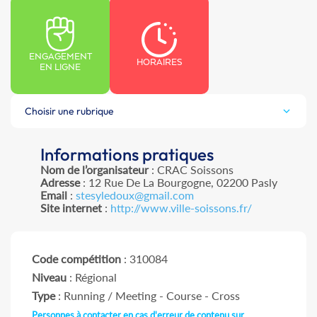
ENGAGEMENT
HORAIRES
EN LIGNE
Choisir une rubrique
Informations pratiques
Nom de l’organisateur
: CRAC Soissons
Adresse
: 12 Rue De La Bourgogne, 02200 Pasly
Email
:
stesyledoux@gmail.com
Site internet
:
http://www.ville-soissons.fr/
Code compétition
: 310084
Niveau
: Régional
Type
: Running / Meeting - Course - Cross
Personnes à contacter en cas d'erreur de contenu sur