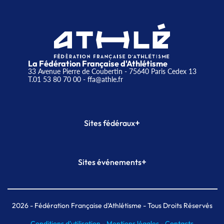
La Fédération Française d'Athlétisme
33 Avenue Pierre de Coubertin - 75640 Paris Cedex 13
T.01 53 80 70 00
- ffa@athle.fr
+
Sites fédéraux
SI-FFA
CALORG
+
Sites événements
Plateforme Formation
Meeting de Paris
Meeting de Paris indoor
MAIF Ekiden de Paris
2026
- Fédération Française d'Athlétisme - Tous Droits Réservés
Conditions d'utilisation -
Mentions légales -
Contacts