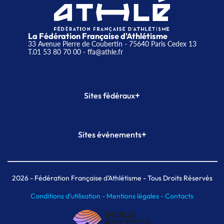
La Fédération Française d'Athlétisme
33 Avenue Pierre de Coubertin - 75640 Paris Cedex 13
T.01 53 80 70 00
- ffa@athle.fr
+
Sites fédéraux
SI-FFA
CALORG
+
Sites événements
Plateforme Formation
Meeting de Paris
Meeting de Paris indoor
MAIF Ekiden de Paris
2026
- Fédération Française d'Athlétisme - Tous Droits Réservés
Conditions d'utilisation -
Mentions légales -
Contacts