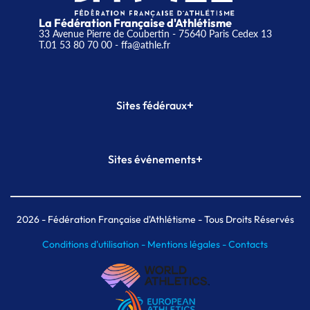
La Fédération Française d'Athlétisme
33 Avenue Pierre de Coubertin - 75640 Paris Cedex 13
T.01 53 80 70 00
- ffa@athle.fr
+
Sites fédéraux
SI-FFA
CALORG
+
Sites événements
Plateforme Formation
Meeting de Paris
Meeting de Paris indoor
MAIF Ekiden de Paris
2026
- Fédération Française d'Athlétisme - Tous Droits Réservés
Conditions d'utilisation -
Mentions légales -
Contacts