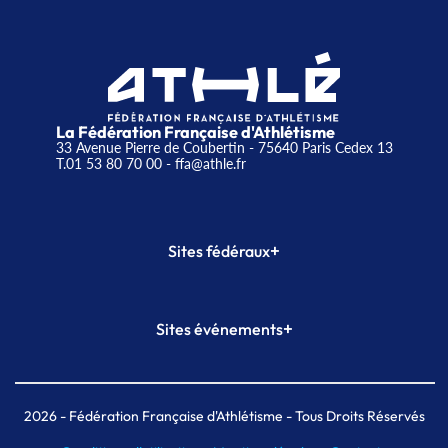
La Fédération Française d'Athlétisme
33 Avenue Pierre de Coubertin - 75640 Paris Cedex 13
T.01 53 80 70 00
- ffa@athle.fr
+
Sites fédéraux
SI-FFA
CALORG
+
Sites événements
Plateforme Formation
Meeting de Paris
Meeting de Paris indoor
MAIF Ekiden de Paris
2026
- Fédération Française d'Athlétisme - Tous Droits Réservés