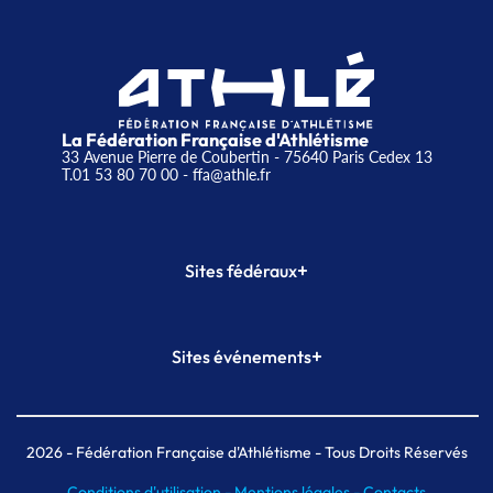
La Fédération Française d'Athlétisme
33 Avenue Pierre de Coubertin - 75640 Paris Cedex 13
T.01 53 80 70 00
- ffa@athle.fr
+
Sites fédéraux
SI-FFA
CALORG
+
Sites événements
Plateforme Formation
Meeting de Paris
Meeting de Paris indoor
MAIF Ekiden de Paris
2026
- Fédération Française d'Athlétisme - Tous Droits Réservés
Conditions d'utilisation -
Mentions légales -
Contacts